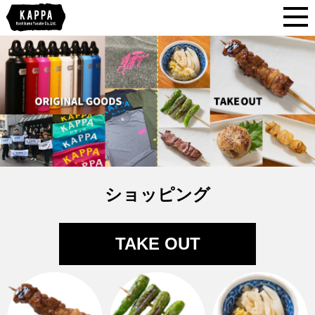
新着情報
カッパについて
お品書き
会社概要
ショッピング
カッパ劇場
テイクアウト
TAKE OUT
ショッピング
アクセス